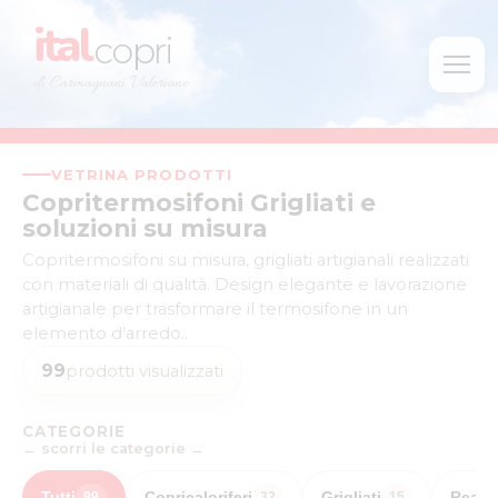
ital
copri
di Carmagnani Valeriano
VETRINA PRODOTTI
Copritermosifoni Grigliati e
soluzioni su misura
Copritermosifoni su misura, grigliati artigianali realizzati
con materiali di qualità. Design elegante e lavorazione
artigianale per trasformare il termosifone in un
elemento d’arredo..
99
prodotti visualizzati
CATEGORIE
← scorri le categorie →
Tutti
Copricaloriferi
Grigliati
Realiz
99
32
15