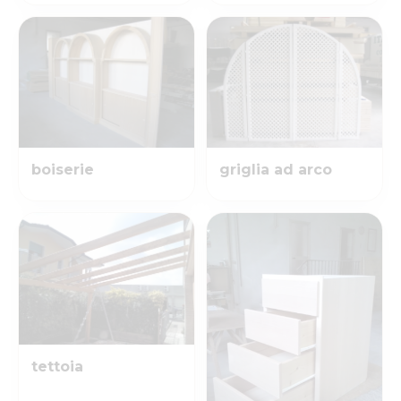
boiserie
griglia ad arco
tettoia