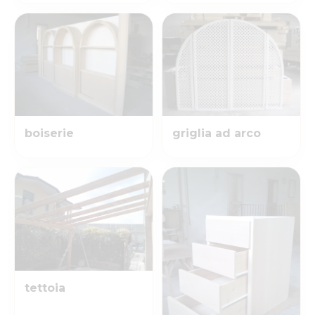
boiserie
griglia ad arco
tettoia