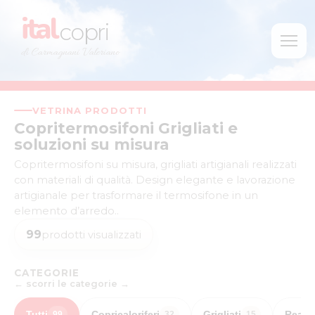
ital
copri
di Carmagnani Valeriano
VETRINA PRODOTTI
Copritermosifoni Grigliati e
soluzioni su misura
Copritermosifoni su misura, grigliati artigianali realizzati
con materiali di qualità. Design elegante e lavorazione
artigianale per trasformare il termosifone in un
elemento d’arredo..
99
prodotti visualizzati
CATEGORIE
← scorri le categorie →
Tutti
Copricaloriferi
Grigliati
Realiz
99
32
15