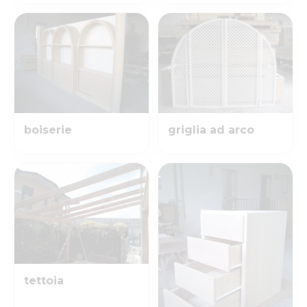
boiserie
griglia ad arco
tettoia