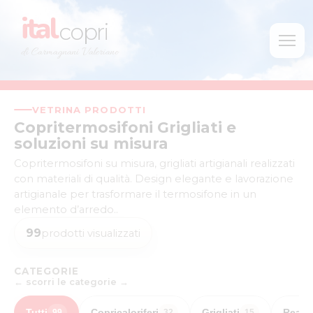
ital
copri
di Carmagnani Valeriano
VETRINA PRODOTTI
Copritermosifoni Grigliati e
soluzioni su misura
Copritermosifoni su misura, grigliati artigianali realizzati
con materiali di qualità. Design elegante e lavorazione
artigianale per trasformare il termosifone in un
elemento d’arredo..
99
prodotti visualizzati
CATEGORIE
← scorri le categorie →
Tutti
Copricaloriferi
Grigliati
Realiz
99
32
15